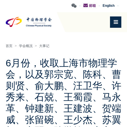
·
邮箱
·
English
·
首页
>
学会概况
>
大事记
6月份，收取上海市物理学
会，以及郭宗宽、陈科、曹
则贤、俞大鹏、汪卫华、许
秀来、石兢、王蜀霞、马永
革、钟建新、王建波、贺端
威、张留碗、王少杰、苏翼