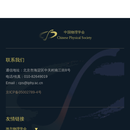
中国物理学会
Chinese Physical Society
联系我们
通信地址：北京市海淀区中关村南三街8号
电话/传真：010-82649019
Email：cps@iphy.ac.cn
京ICP备05002789-4号
友情链接
地方物理学会