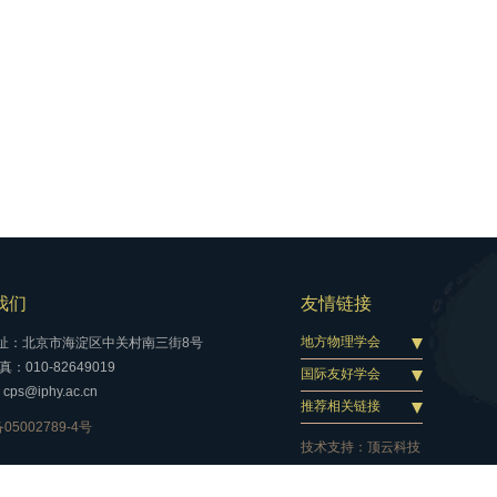
我们
友情链接
地方物理学会
址：北京市海淀区中关村南三街8号
：010-82649019
国际友好学会
cps@iphy.ac.cn
推荐相关链接
05002789-4号
技术支持：
顶云科技