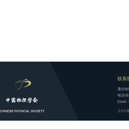
联系
通信地
电话/传真
Email：
京ICP备